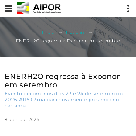
Início
Notícias
ENERH2O regressa à Exponor em setembro
ENERH2O regressa à Exponor
em setembro
Evento decorre nos dias 23 e 24 de setembro de
2026. AIPOR marcará novamente presença no
certame
8 de maio, 2026