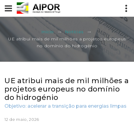
Início
Notícias
UE atribui mais de mil milhões a projetos europeus
no domínio do hidrogénio
UE atribui mais de mil milhões a
projetos europeus no domínio
do hidrogénio
Objetivo: acelerar a transição para energias limpas
12 de maio, 2026