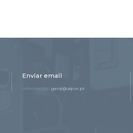
Enviar email
Informação
geral@aipor.pt