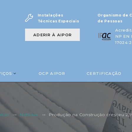
Instalações
Organismo de C
Técnicas Especiais
de Pessoas
Acredit
ADERIR À AIPOR
NP EN 
17024:2
VIÇOS
OCP AIPOR
CERTIFICAÇÃO
Produção na Construção cresceu 2,
nício
Notícias