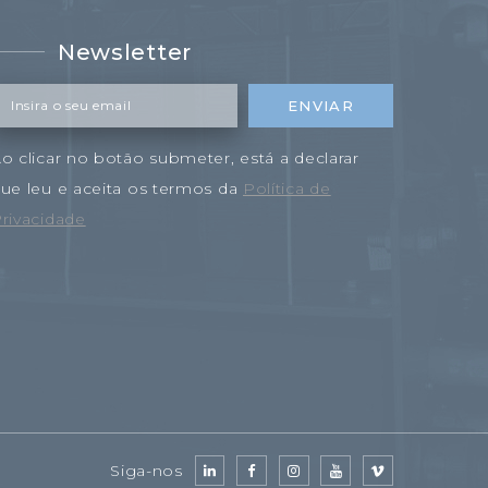
Newsletter
Insira o seu email
ENVIAR
o clicar no botão submeter, está a declarar
ue leu e aceita os termos da
Política de
rivacidade
Siga-nos