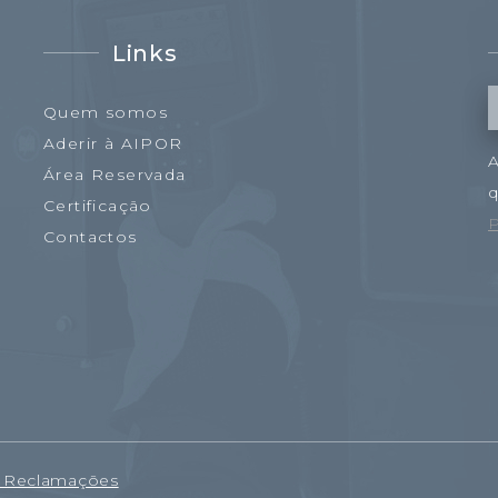
Links
Quem somos
Aderir à AIPOR
A
Área Reservada
q
Certificação
P
Contactos
e Reclamações