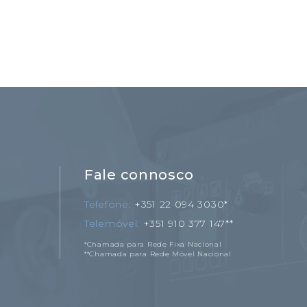
Fale connosco
Telefone
+351 22 094 3030*
Telemóvel
+351 910 377 147**
*Chamada para Rede Fixa Nacional
**Chamada para Rede Móvel Nacional