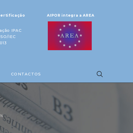
ertificação
AIPOR integra a AREA
ação IPAC
ISO/IEC
013
CONTACTOS
9%