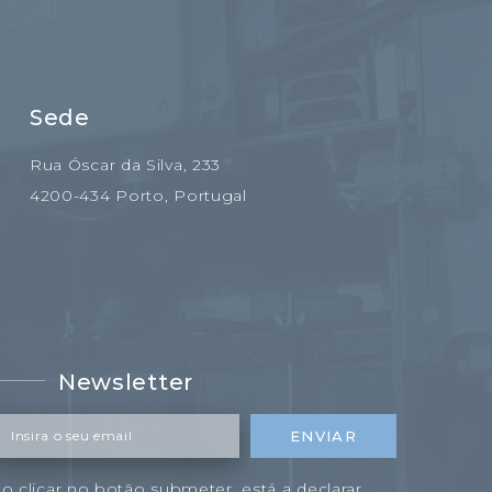
Sede
Rua Óscar da Silva, 233
4200-434 Porto, Portugal
Newsletter
Insira o seu email
ENVIAR
o clicar no botão submeter, está a declarar