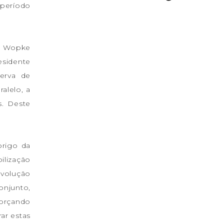
 período
o, Wopke
esidente
erva de
alelo, a
s. Deste
brigo da
ilização
evolução
onjunto,
forçando
ar estas