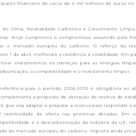
pacto financeiro de cerca de 4 mil milhões de euros no
a do Clima, Neutralidade Carbónica e Crescimento Limp
rensa: «hoje cumprimos o compromisso assumido pela Pr
çar o mercado europeu do carbono. O reforço da res
 1 de abril, melhorará a resiliência à volatilidade. Em par
entivar investimentos na transição para as energias limpa
rbonização, a competitividade e o investimento limpo».
 referência para o período 2026-2030 é obrigatória ao a
complementa a proposta de alteração da reserva de estab
, que visa adaptar e preparar a reserva para responder à 
 restritividade da oferta nas próximas décadas. Em c
etitividade e a descarbonização da indústria da UE, re
idade do mercado europeu do carbono. Importa ainda encar