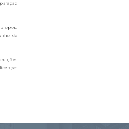
eparação
Europeia
junho de
erações
licenças