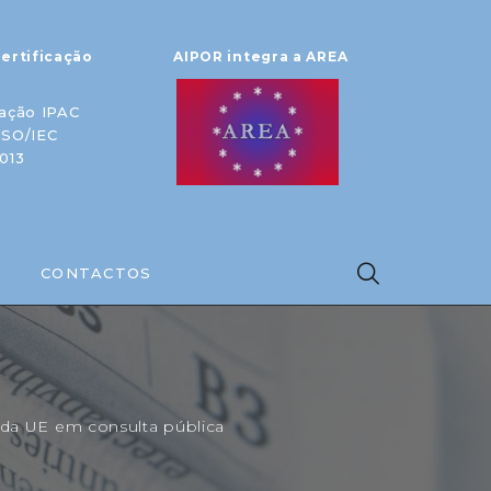
ertificação
AIPOR integra a AREA
ação IPAC
ISO/IEC
013
CONTACTOS
 da UE em consulta pública