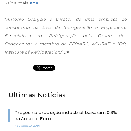
Saiba mais
aqui
.
*
António Granjeia é Diretor de uma empresa de
consultoria na área da Refrigeração e Engenheiro
Especialista em Refrigeração pela Ordem dos
Engenheiros e membro da EFRIARC, ASHRAE e IOR,
Institute of Refrigeration/ UK.
Últimas Notícias
Preços na produção industrial baixaram 0,3%
na área do Euro
7 de agosto, 2026