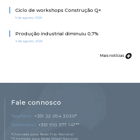
Ciclo de workshops Construção Q+
5 de agosto, 2026
Produção industrial diminuiu 0,7%
4 de agosto, 2026
Mais notícias
Fale connosco
Telefone
+351 22 094 3030*
Telemóvel
+351 910 377 147**
*Chamada para Rede Fixa Nacional
**Chamada para Rede Móvel Nacional