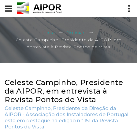
Início
Notícias
Celeste Campinho, Presidente da AIPOR, em
entrevista à Revista Pontos de Vista
Celeste Campinho, Presidente
da AIPOR, em entrevista à
Revista Pontos de Vista
Celeste Campinho, Presidente da Direção da
AIPOR - Associação dos Instaladores de Portugal,
está em destaque na edição n.º 151 da Revista
Pontos de Vista