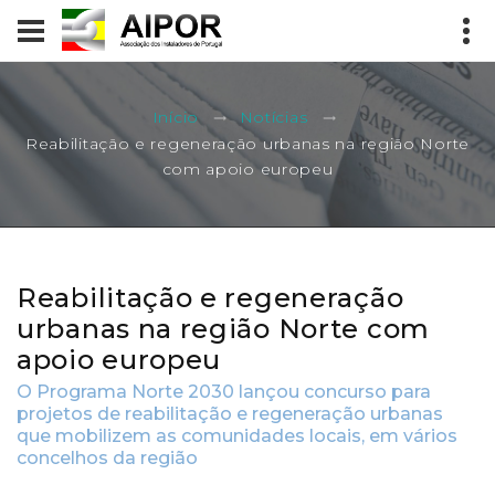
Início
Notícias
Reabilitação e regeneração urbanas na região Norte
com apoio europeu
Reabilitação e regeneração
urbanas na região Norte com
apoio europeu
O Programa Norte 2030 lançou concurso para
projetos de reabilitação e regeneração urbanas
que mobilizem as comunidades locais, em vários
concelhos da região