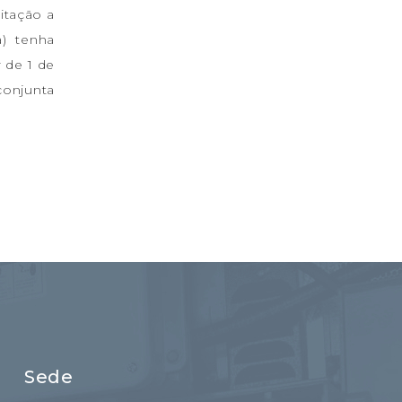
itação a
a) tenha
 de 1 de
conjunta
Sede