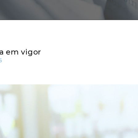
ra em vigor
6