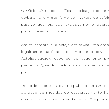
O Ofício Circulado clarifica a aplicação des
Verba 2.42, o mecanismo de inversão do sujei
passivo que pratique exclusivamente oper
promotores imobiliários.
Assim, sempre que esteja em causa uma empr
legalmente habilitada, o empreiteiro deve
Autoliquidação», cabendo ao adquirente pr
periódica. Quando o adquirente não tenha dire
próprio.
Recorde-se que o Governo publicou em 20 de 
alargado de medidas de desagravamento fisc
compra como no de arrendamento. O diploma con