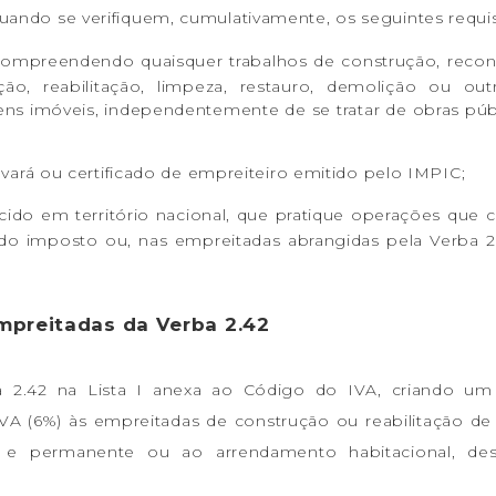
quando se verifiquem, cumulativamente, os seguintes requis
, compreendendo quaisquer trabalhos de construção, recon
ação, reabilitação, limpeza, restauro, demolição ou ou
ns imóveis, independentemente de se tratar de obras púb
alvará ou certificado de empreiteiro emitido pelo IMPIC;
cido em território nacional, que pratique operações que c
 do imposto ou, nas empreitadas abrangidas pela Verba 2
mpreitadas da Verba 2.42
ba 2.42 na Lista I anexa ao Código do IVA, criando u
IVA (6%) às empreitadas de construção ou reabilitação de
a e permanente ou ao arrendamento habitacional, de