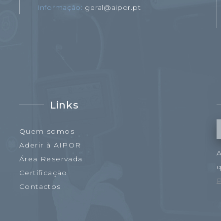
Informação
geral@aipor.pt
Links
Quem somos
Aderir à AIPOR
A
Área Reservada
q
Certificação
P
Contactos