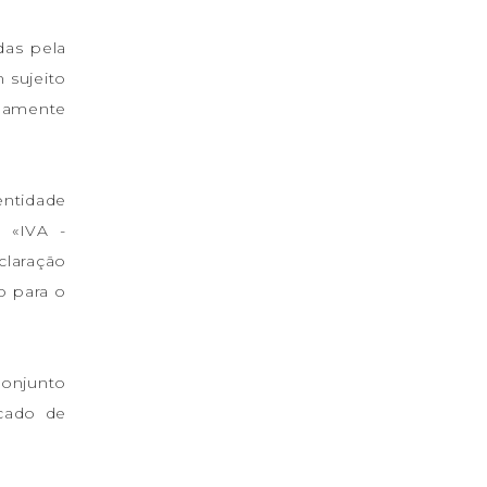
das pela
 sujeito
damente
entidade
o «IVA -
laração
o para o
conjunto
rcado de