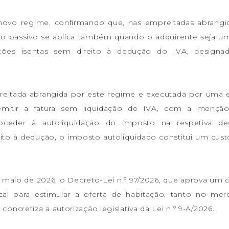
te novo regime, confirmando que, nas empreitadas abrangi
to passivo se aplica também quando o adquirente seja um
ações isentas sem direito à dedução do IVA, designa
eitada abrangida por este regime e executada por uma 
 emitir a fatura sem liquidação de IVA, com a mençã
oceder à autoliquidação do imposto na respetiva dec
ito à dedução, o imposto autoliquidado constitui um cust
maio de 2026, o Decreto-Lei n.º 97/2026, que aprova um 
al para estimular a oferta de habitação, tanto no me
cretiza a autorização legislativa da Lei n.º 9-A/2026.