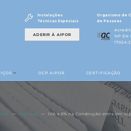
Instalações
Organismo de C
Técnicas Especiais
de Pessoas
Acredit
ADERIR À AIPOR
NP EN 
17024:2
VIÇOS
OCP AIPOR
CERTIFICAÇÃO
IVA a 6% na Construção entra em vig
nício
Notícias