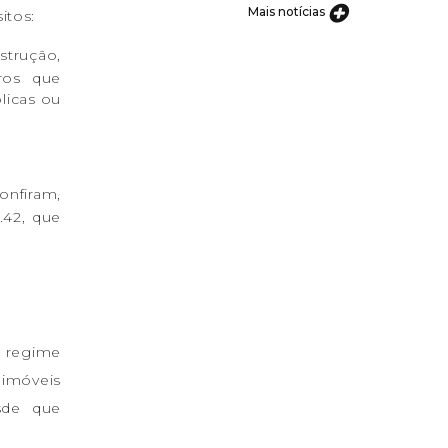
Mais notícias
itos:
strução,
tros que
licas ou
onfiram,
.42, que
m regime
 imóveis
sde que