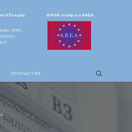
ertificação
AIPOR integra a AREA
ação IPAC
ISO/IEC
013
CONTACTOS
or